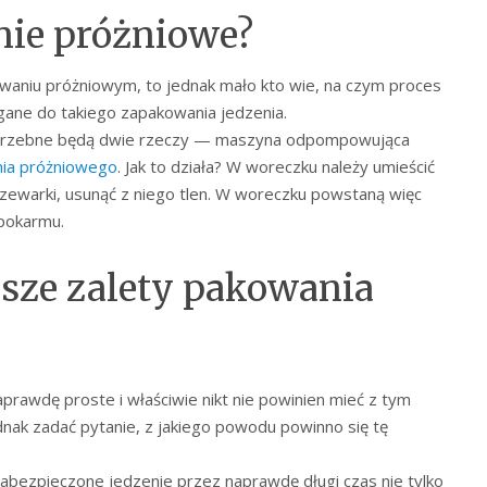
nie próżniowe?
waniu próżniowym, to jednak mało kto wie, na czym proces
gane do takiego zapakowania jedzenia.
otrzebne będą dwie rzeczy — maszyna odpompowująca
nia próżniowego
. Jak to działa? W woreczku należy umieścić
rzewarki, usunąć z niego tlen. W woreczku powstaną więc
 pokarmu.
jsze zalety pakowania
prawdę proste i właściwie nikt nie powinien mieć z tym
dnak zadać pytanie, z jakiego powodu powinno się tę
zabezpieczone jedzenie przez naprawdę długi czas nie tylko