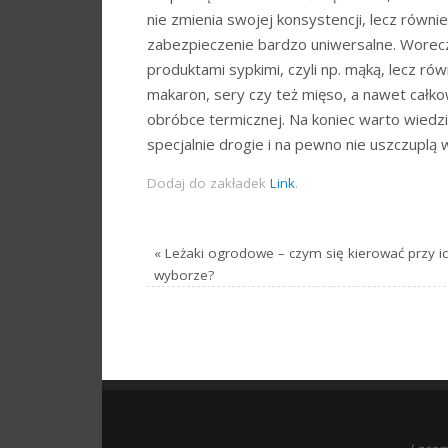
nie zmienia swojej konsystencji, lecz równi
zabezpieczenie bardzo uniwersalne. Worec
produktami sypkimi, czyli np. mąką, lecz ró
makaron, sery czy też mięso, a nawet całko
obróbce termicznej. Na koniec warto wiedzi
specjalnie drogie i na pewno nie uszczup
Dodaj do zakładek
Link
.
«
Leżaki ogrodowe – czym się kierować przy i
wyborze?