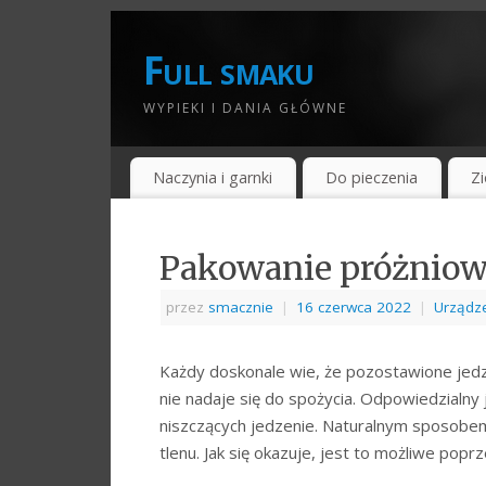
Full smaku
WYPIEKI I DANIA GŁÓWNE
Naczynia i garnki
Do pieczenia
Zi
Pakowanie próżniowe
przez
smacznie
|
16 czerwca 2022
|
Urządz
Każdy doskonale wie, że pozostawione jedze
nie nadaje się do spożycia. Odpowiedzialn
niszczących jedzenie. Naturalnym sposobem
tlenu. Jak się okazuje, jest to możliwe po