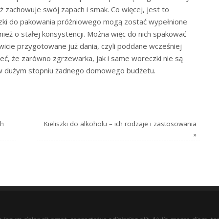
eż zachowuje swój zapach i smak. Co więcej, jest to
zki do pakowania próżniowego mogą zostać wypełnione
wnież o stałej konsystencji. Można więc do nich spakować
wicie przygotowane już dania, czyli poddane wcześniej
eć, że zarówno zgrzewarka, jak i same woreczki nie są
lą w dużym stopniu żadnego domowego budżetu.
ch
Kieliszki do alkoholu – ich rodzaje i zastosowania
»