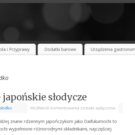
oła i Przyprawy
Dodatki barowe
Urządzenia gastronom
dko
 japońskie słodycze
słodko
Możliwość komentowania
została wyłączona
 bliżej znane rdzennym japończykom jako Daifukumochi to
chi wypełnione różnorodnymi składnikami, najczęściej