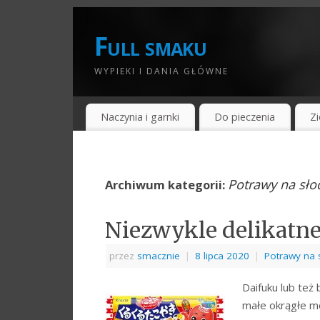
Full smaku
WYPIEKI I DANIA GŁÓWNE
Naczynia i garnki
Do pieczenia
Zi
Potrawy na sło
Archiwum kategorii:
Niezwykle delikatne
przez
smacznie
|
8 lipca 2020
|
Potrawy na 
Daifuku lub też
małe okrągłe mo