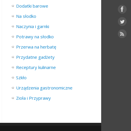
Dodatki barowe
Na słodko
Naczynia i garnki
Potrawy na słodko
Przerwa na herbatę
Przydatne gadżety
Receptury kulinarne
Szkło
Urządzenia gastronomiczne
Zioła i Przyprawy