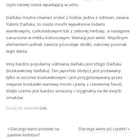
czyni nazwę ciasta wpadającą w ucho.
Daifuku można również zrobić z lodów. Jedna z odmian, zwana
Yukimi Daifuku, to ciasto mochi wypełnione lodami
waniliowymi, czekoladowymi lub z zielonej herbaty, a następnie
zanurzone w mleku kokosowym. Wariacji jest wiele. Wspólnym
elementem jednak zawsze pozostaje słodki, cukrowy posmak
tego dania.
Inną bardzo popularną odmianą daifuku jest Ichigo Daifuku
(truskawkowy daifuku). Ten japoński słodycz jest podawany
tylko w sezonie truskawkowym i jest przygotowywany przez
owijanie truskawki warstwą mochi i pasty z czerwonej fasoli,
dzięki czemu jest bardzo smaczny i oryginalny na tle innych
smaków.
Dodaj do zakładek
Link
.
«
Dlaczego warto postawić na
Dlaczego warto pić czystek?
»
patelnie Ambition?