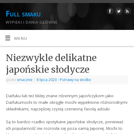
Full smaku
WYPIEKI I DANIA GŁÓWNE
MENU
Niezwykle delikatne
japońskie słodycze
przez
smacznie
|
8 lipca 2020
|
Potrawy na słodko
Daifuku lub też bliżej znane rdzennym japończykom jako
Daifukumochi to małe okrągłe mochi wypełnione różnorodnymi
składnikami, najczęściej czystą czerwoną fasolą adzuki.
Są to bardzo rzadko spotykane japońskie słodycze, ponieważ
ich popularność nie rozrosła się poza samą Japonię. Mochi to