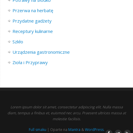
Potrawy na słodko
Przerwa na herbatę
Przydatne gadżety
Receptury kulinarne
Szkło
Urządzenia gastronomiczne
Zioła i Przyprawy
Lorem ipsum dolor sit amet, consectetur adipiscing elit. Nulla massa
diam, tempus a finibus et, euismod nec arcu. Praesent ultrices massa at
molestie facilisis.
Full smaku
| Oparte na
Mantra
&
WordPress.