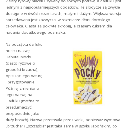
kleisty ryżowy placek używany do różnych potraw, a daifuku jest
jednym z najpopularniejszych dodatków. Te słodycze są zwykle
dostępne w dwóch rozmiarach, małym i dużym. Większa wersja
sprzedawana jest zazwyczaj w rozmiarze dłoni dorosłego
człowieka. Ciasta są pokryte skrobią, a czasem cukrem dla
nadania dodatkowego posmaku.
Na początku daifuku
nosiło nazwę
Habutai Mochi
(ciasto ryżowe o
grubości brzucha),
opisując jego naturę
i przygotowanie.
Później zmieniono
jego nazwę na
Daifuku (można to
przetłumaczyć
bezpośrednio jako
duży brzuch). Nazwa przetrwała przez wieki, ponieważ wymowa
„brzucha” i „szczęścia” jest taka sama w języku japońskim, co