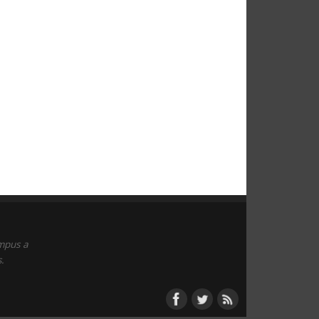
empus a
.