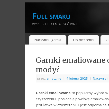
Full smaku
WYPIEKI I DANIA GŁÓWNE
Naczynia i garnki
Do pieczenia
Zi
Garnki emaliowane c
mody?
przez
smacznie
|
4 lutego 2023
|
Naczynia i
Garnki emaliowane
to popularny wybór w k
czyszczeniu i posiadają powłokę emaliowan
jest łatwa w czyszczeniu i jest odporna na