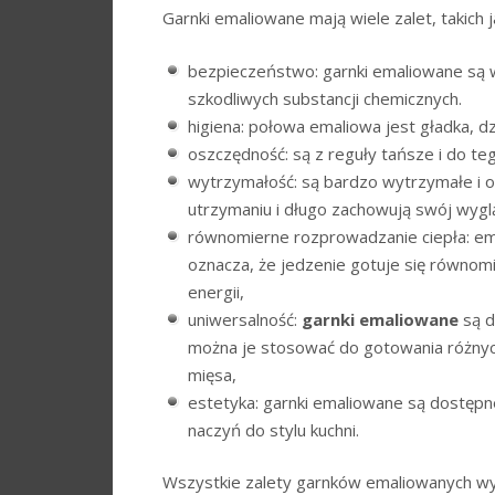
Garnki emaliowane mają wiele zalet, takich j
bezpieczeństwo: garnki emaliowane są w
szkodliwych substancji chemicznych.
higiena: połowa emaliowa jest gładka, d
oszczędność: są z reguły tańsze i do teg
wytrzymałość: są bardzo wytrzymałe i o
utrzymaniu i długo zachowują swój wyglą
równomierne rozprowadzanie ciepła: em
oznacza, że jedzenie gotuje się równomi
energii,
uniwersalność:
garnki emaliowane
są d
można je stosować do gotowania różnych 
mięsa,
estetyka: garnki emaliowane są dostępn
naczyń do stylu kuchni.
Wszystkie zalety garnków emaliowanych wy