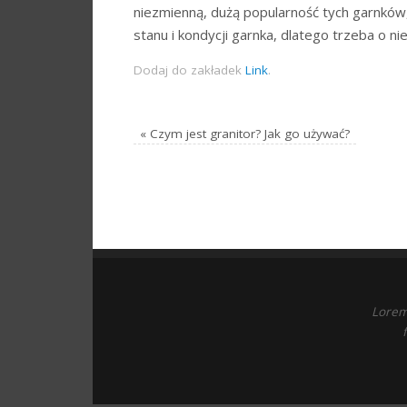
niezmienną, dużą popularność tych garnków, 
stanu i kondycji garnka, dlatego trzeba o 
Dodaj do zakładek
Link
.
«
Czym jest granitor? Jak go używać?
Lorem 