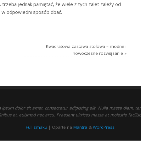
trzeba jednak pamiętać, że wiele z tych zalet zależy od
nie w odpowiedni sposób dbać.
Kwadratowa zastawa stołowa – modne i
nowoczesne rozwiązanie
»
ipsum dolor sit amet, consectetur adipiscing elit. Nulla massa diam, t
finibus et, euismod nec arcu. Praesent ultrices massa at molestie facilisis
Full smaku
| Oparte na
Mantra
&
WordPress.