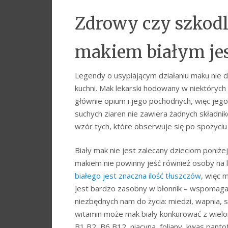
Zdrowy czy szkodl
makiem białym jes
Legendy o usypiającym działaniu maku nie 
kuchni. Mak lekarski hodowany w niektórych k
głównie opium i jego pochodnych, więc jego
suchych ziaren nie zawiera żadnych składn
wzór tych, które obserwuje się po spożyc
Biały mak nie jest zalecany dzieciom poniże
makiem nie powinny jeść również osoby na 
białego jest znaczna ilość tłuszczów
, więc 
Jest bardzo zasobny w błonnik – wspomaga p
niezbędnych nam do życia: miedzi, wapnia, s
witamin może mak biały konkurować z wielom
B1,B2, B6,B12, niacyna, foliany, kwas pant