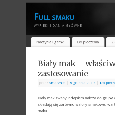
Full smaku
WYPIEKI I DANIA GŁÓWNE
Naczynia i garnki
Do pieczenia
Zi
Biały mak – właściw
zastosowanie
przez
smacznie
|
5 grudnia 2019
|
Do piecz
Biały mak zwany indyjskim należy do grup
składają się zarówno walory smakowe, wart
maku.