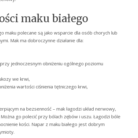
ości maku białego
ego maku polecane są jako wsparcie dla osób chorych lub
nymi. Mak ma dobroczynne działanie dla:
 przy jednoczesnym obniżeniu ogólnego poziomu
lukozy we krwi,
żenia wartości ciśnienia tętniczego krwi,
ierpiącym na bezsenność – mak łagodzi układ nerwowy,
Można go polecić przy bólach zębów i uszu. Łagodzi bóle
cnienie kości. Napar z maku białego jest dobrym
ymioty.