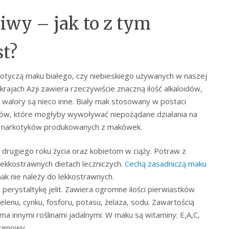
iwy – jak to z tym
t?
dotyczą maku białego, czy niebieskiego używanych w naszej
rajach Azji zawiera rzeczywiście znaczną ilość alkaloidów,
 walory są nieco inne. Biały mak stosowany w postaci
ików, które mogłyby wywoływać niepożądane działania na
iu narkotyków produkowanych z makówek.
j drugiego roku życia oraz kobietom w ciąży. Potraw z
lekkostrawnych dietach leczniczych.
Cechą zasadniczą maku
mak nie należy do lekkostrawnych.
erystaltykę jelit. Zawiera ogromne ilości pierwiastków
elenu, cynku, fosforu, potasu, żelaza, sodu. Zawartością
a innymi roślinami jadalnymi. W maku są witaminy: E,A,C,
otenowy.