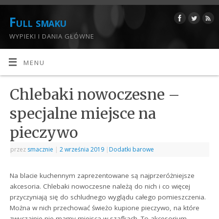
Full smaku
WYPIEKI I DANIA GŁÓWNE
MENU
Chlebaki nowoczesne –
specjalne miejsce na
pieczywo
przez
smacznie
|
2 września 2019
|
Dodatki barowe
Na blacie kuchennym zaprezentowane są najprzeróżniejsze
akcesoria. Chlebaki nowoczesne należą do nich i co więcej
przyczyniają się do schludnego wyglądu całego pomieszczenia.
Można w nich przechować świeżo kupione pieczywo, na które
zwyczajnie nie mamy miejsca w szafkach. To akcesorium