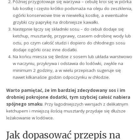
Później przygotowuje się warzywa – cebulę kroi się w piórka
lub kostkę i często krótko podsmaża na oleju do zeszklenia,
ogórki konserwowe tnie w niewielką kostkę, a ewentualne
grzybki czy paprykę na drobniejsze kawałki.
Następnie łączy się składniki sosu – do cebuli dodaje się
ketchup, musztardę, przyprawy, czasem odrobinę wody lub
octu, po czym całość studzi i dopiero do chłodnego sosu
dodaje ogórki oraz inne dodatki.
Na końcu miesza się śledzie z sosem lub układa warstwowo
w naczyniu, przykrywa i odstawia do lodówki, zwykle na
minimum 2 godziny, a w wielu przepisach sugeruje się
nawet kilkanaście godzin odpoczynku w chłodzie.
Warto pamiętać, że im bardziej zdecydowany sos i im
drobniej pokrojone dodatki, tym szybciej całość nabiera
spójnego smaku
. Przy łagodniejszych wersjach z delikatnym
ketchupem i mniejszą ilością musztardy przydaje się dłuższe
leżakowanie w lodówce.
Jak dopasować przepis na