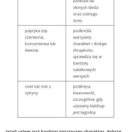
kontrast do
słonych śledzi
oraz ostrego
sosu
papryka (np.
podkreśla
czerwona,
warzywny
konserwowa lub
charakter i dodaje
świeża)
chrupkości,
sprawdza się w
bardziej
sałatkowych
wersjach
ocet lub sok z
podkręca
cytryny
kwasowość,
szczególnie gdy
używany ketchup
jest łagodny
Jeżeli celem jest bardziej świąteczny charakter, dobrze