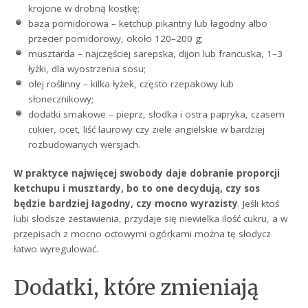
krojone w drobną kostkę;
baza pomidorowa – ketchup pikantny lub łagodny albo
przecier pomidorowy, około 120–200 g;
musztarda – najczęściej sarepska, dijon lub francuska, 1–3
łyżki, dla wyostrzenia sosu;
olej roślinny – kilka łyżek, często rzepakowy lub
słonecznikowy;
dodatki smakowe – pieprz, słodka i ostra papryka, czasem
cukier, ocet, liść laurowy czy ziele angielskie w bardziej
rozbudowanych wersjach.
W praktyce najwięcej swobody daje dobranie proporcji
ketchupu i musztardy, bo to one decydują, czy sos
będzie bardziej łagodny, czy mocno wyrazisty
. Jeśli ktoś
lubi słodsze zestawienia, przydaje się niewielka ilość cukru, a w
przepisach z mocno octowymi ogórkami można tę słodycz
łatwo wyregulować.
Dodatki, które zmieniają