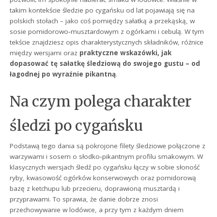
takim kontekście śledzie po cygańsku od lat pojawiają się na
polskich stołach – jako coś pomiędzy sałatką a przekąską, w
sosie pomidorowo‑musztardowym z ogórkami i cebulą. W tym
tekście znajdziesz opis charakterystycznych składników, różnice
między wersjami oraz
praktyczne wskazówki, jak
dopasować tę sałatkę śledziową do swojego gustu – od
łagodnej po wyraźnie pikantną
.
Na czym polega charakter
śledzi po cygańsku
Podstawą tego dania są pokrojone filety śledziowe połączone z
warzywami i sosem o słodko‑pikantnym profilu smakowym. W
klasycznych wersjach śledź po cygańsku łączy w sobie słoność
ryby, kwasowość ogórków konserwowych oraz pomidorową
bazę z ketchupu lub przecieru, doprawioną musztardą i
przyprawami. To sprawia, że danie dobrze znosi
przechowywanie w lodówce, a przy tym z każdym dniem