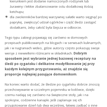
kierunkiem jest dodanie namoczonych rodzynek lub
żurawiny i lekkie zbalansowanie octu dodatkową ilością
ketchupu;
dla zwolenników bardziej warzywnej sałatki warto sięgnąć po
paprykę, zwiększyć udział ogórków i część śledzi zastąpić
dodatkami, żeby całość była lżejsza w odbiorze.
Tego typu zabiegi pojawiają się zarówno w domowych
przepisach publikowanych na blogach i w serwisach kulinarnych,
jak i w nagraniach wideo, gdzie autorzy często pokazują swoje
wersje z niewielkimi różnicami w składnikach.
Dobrym
sposobem jest wybranie jednej bazowej receptury na
śledź po cygańsku i delikatne modyfikowanie jej przy
każdym kolejnym przygotowaniu, aż znajdzie się
proporcje najlepiej pasujące domownikom
.
Na koniec warto dodać, że śledzie po cygańsku dobrze znoszą
przechowywanie w szczelnym pojemniku w lodówce, dzięki
czemu nadają się zarówno na świąteczne stoły, jak i na
spokojne, codzienne kanapki. Jeśli zaplanuje się ich
przygotowanie dzień lub dwa wcześniej, łatwiej zadbać o inne