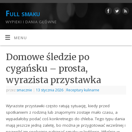
Full smaku
WYPIEKI I DANIA GŁÓWNE
MENU
Domowe śledzie po
cygańsku – prosta,
wyrazista przystawka
przez
smacznie
|
13 stycznia 2026
|
Receptury kulinarne
Wyraziste przystawki często ratują sytuację, kiedy przed
spotkaniem z rodziną lub znajomymi zostaje mało czasu, a
wypadałoby podać coś konkretnego do chleba. Tego typu dania
mają jeszcze jedną zaletę, bo można je przygotować wcześniej i
pozwolić im spokojnie nabierać smaku w lodówce. Właśnie w