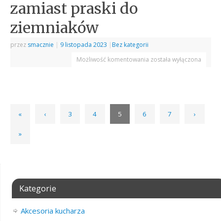
zamiast praski do
ziemniaków
przez
smacznie
|
9 listopada 2023
|
Bez kategorii
Możliwość komentowania
została wyłączona
«
‹
3
4
5
6
7
›
»
Kategorie
Akcesoria kucharza