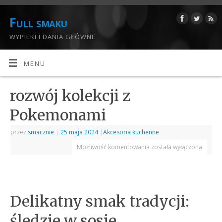
Full smaku
WYPIEKI I DANIA GŁÓWNE
MENU
rozwój kolekcji z
Pokemonami
przez
smacznie
|
25 maja 2024
|
Akcesoria kuchenne
Możliwość komentowania
została wyłączona
Delikatny smak tradycji:
śledzie w sosie