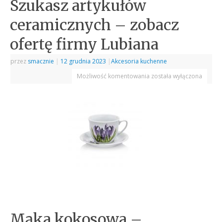
Szukasz artykułów
ceramicznych – zobacz
ofertę firmy Lubiana
przez
smacznie
|
12 grudnia 2023
|
Akcesoria kuchenne
Możliwość komentowania
została wyłączona
Mąka kokosowa –